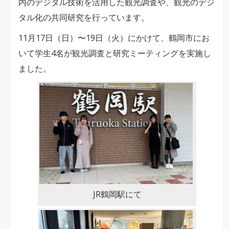
内のデジタル技術を活用した観光調査や、観光のデジ
形
タル化の共同研究を行っています。
県
鶴
11月17日（日）〜19日（火）にかけて、鶴岡市にお
岡
いて学生4名が観光調査と研究ミーティングを実施し
市
ました。
訪
問
視
察
と
ミ
ー
テ
JR鶴岡駅にて
ィ
ン