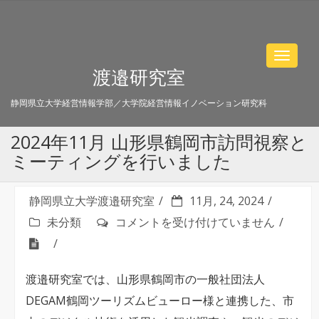
Toggle
渡邉研究室
navigat
静岡県立大学経営情報学部／大学院経営情報イノベーション研究科
2024年11月 山形県鶴岡市訪問視察と
ミーティングを行いました
静岡県立大学渡邉研究室
11月, 24, 2024
2024
未分類
コメントを受け付けていません
年
11
渡邉研究室では、山形県鶴岡市の一般社団法人
月
DEGAM鶴岡ツーリズムビューロー様と連携した、市
山