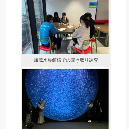
グ
を
行
い
ま
し
た
加茂水族館様での聞き取り調査
は