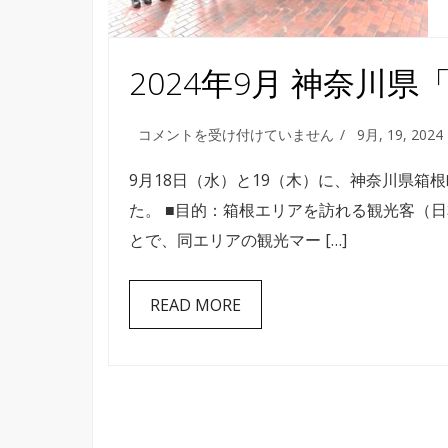
2024年9月 神奈川
2024
コメントを受け付けていません
9月, 19, 2024
年
9
9月18日（水）と19（木）に、神奈川県
月
た。 ■目的：箱根エリアを訪れる観光客（
神
とで、同エリアの観光マー […]
奈
川
県
「箱
READ MORE
根
町」
観
光
消
費