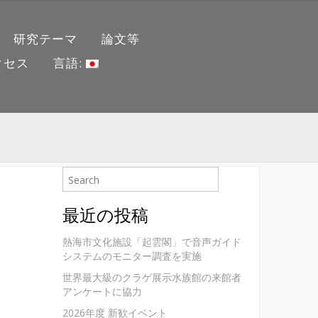
研究テーマ
論文等
クセス
言語:
最近の投稿
熱海市文化施設「起雲閣」で音声ガイド
システムのモニター調査を実施
世界最大級のクラゲ展示水族館の来館者
アンケートに協力
2026年度 新歓イベント