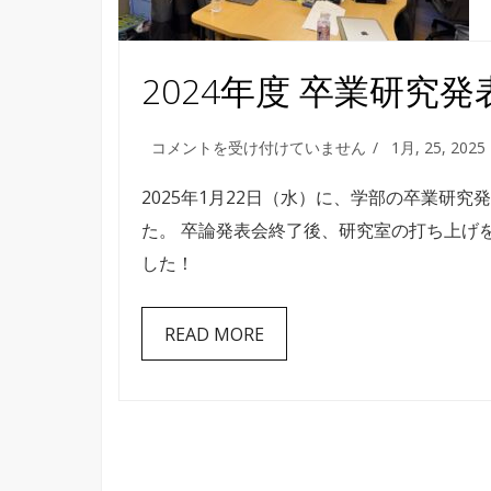
2024年度 卒業研究発
2024
コメントを受け付けていません
1月, 25, 2025
年
度
2025年1月22日（水）に、学部の卒業研
卒
た。 卒論発表会終了後、研究室の打ち上げ
業
した！
研
究
発
表
READ MORE
会
は