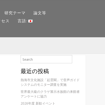
研究テーマ
論文等
クセス
言語:
最近の投稿
熱海市文化施設「起雲閣」で音声ガイド
システムのモニター調査を実施
世界最大級のクラゲ展示水族館の来館者
アンケートに協力
2026年度 新歓イベント