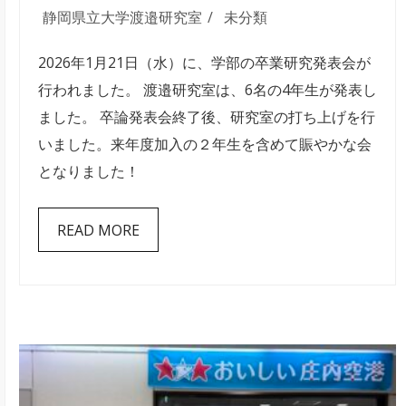
年
静岡県立大学渡邉研究室
未分類
度
2026年1月21日（水）に、学部の卒業研究発表会が
卒
行われました。 渡邉研究室は、6名の4年生が発表し
業
ました。 卒論発表会終了後、研究室の打ち上げを行
研
いました。来年度加入の２年生を含めて賑やかな会
究
となりました！
発
表
READ MORE
会
は