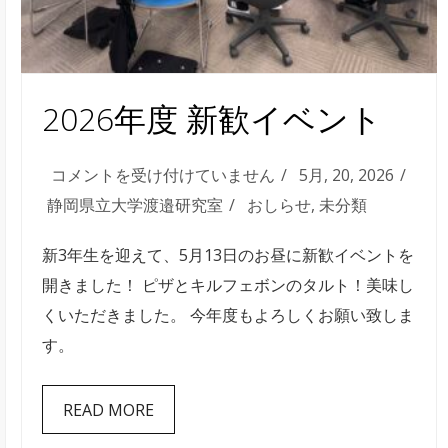
ー
ト
に
協
2026年度 新歓イベント
力
は
2026
コメントを受け付けていません
5月, 20, 2026
年
静岡県立大学渡邉研究室
おしらせ
,
未分類
度
新3年生を迎えて、5月13日のお昼に新歓イベントを
新
開きました！ ピザとキルフェボンのタルト！美味し
歓
くいただきました。 今年度もよろしくお願い致しま
イ
す。
ベ
ン
READ MORE
ト
は