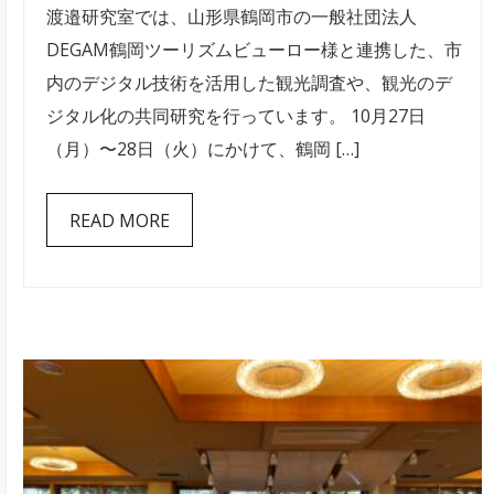
渡邉研究室では、山形県鶴岡市の一般社団法人
月
DEGAM鶴岡ツーリズムビューロー様と連携した、市
山
内のデジタル技術を活用した観光調査や、観光のデ
形
ジタル化の共同研究を行っています。 10月27日
県
（月）〜28日（火）にかけて、鶴岡 […]
鶴
岡
READ MORE
市
加
茂
水
族
館
と
出
羽