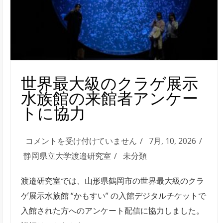
の
モ
ニ
タ
ー
調
世界最大級のクラゲ展示
査
水族館の来館者アンケー
を
トに協力
実
施
世
コメントを受け付けていません
7月, 10, 2026
は
界
静岡県立大学渡邉研究室
未分類
最
渡邉研究室では、山形県鶴岡市の世界最大級のクラ
大
ゲ展示水族館 “かもすい” の入館デジタルチケットで
級
入館された方へのアンケート配信に協力しました。
の