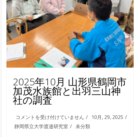
企
画
に
今
年
も
協
力
は
2025年10月 山形県鶴岡市
加茂水族館と出羽三山神
社の調査
2025
コメントを受け付けていません
10月, 29, 2025
年
静岡県立大学渡邉研究室
未分類
10