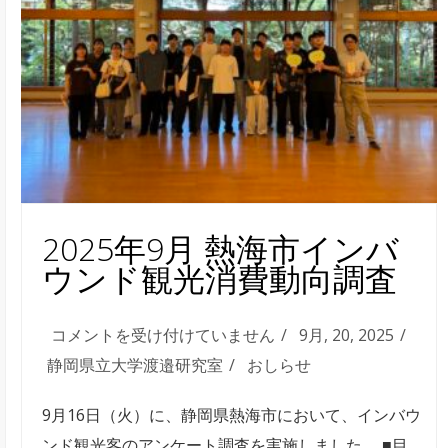
三
山
神
社
の
調
査
は
2025年9月 熱海市インバ
ウンド観光消費動向調査
2025
コメントを受け付けていません
9月, 20, 2025
年
静岡県立大学渡邉研究室
おしらせ
9
9月16日（火）に、静岡県熱海市において、インバウ
月
ンド観光客のアンケート調査を実施しました。 ■目