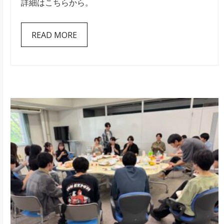
詳細はこちらから。
ク
ラ
READ MORE
ゲ
展
示
水
族
館
の
来
館
者
ア
ン
ケ