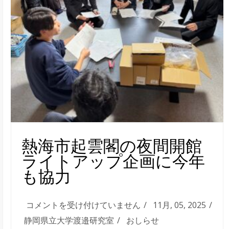
ー
テ
ィ
ン
グ
を
行
い
ま
し
熱海市起雲閣の夜間開館
た
ライトアップ企画に今年
は
も協力
熱
コメントを受け付けていません
11月, 05, 2025
海
静岡県立大学渡邉研究室
おしらせ