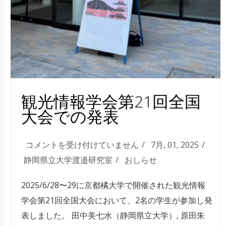
調
査
は
観光情報学会第21回全国
大会での発表
観
コメントを受け付けていません
7月, 01, 2025
光
静岡県立大学渡邉研究室
おしらせ
情
2025/6/28〜29に京都橘大学で開催された観光情報
報
学会第21回全国大会において、2名の学生が参加し発
学
表しました。 田中美七水（静岡県立大学）, 原田朱
会