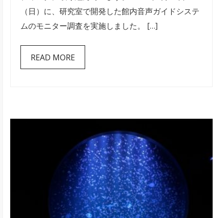
施
（日）に、研究室で開発した館内音声ガイドシステ
設
ムのモニター調査を実施しました。 […]
「起
雲
READ MORE
閣」
で
音
声
ガ
イ
ド
シ
ス
テ
ム