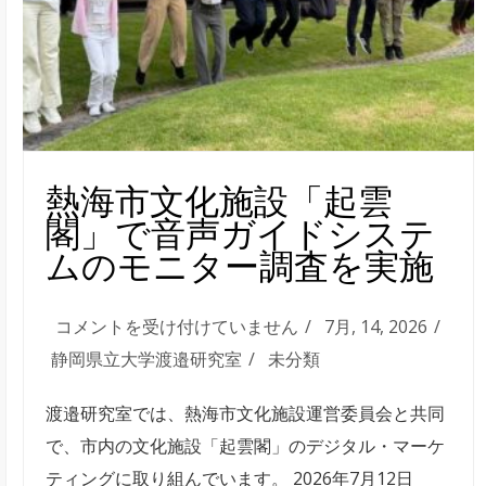
熱海市文化施設「起雲
閣」で音声ガイドシステ
ムのモニター調査を実施
熱
コメントを受け付けていません
7月, 14, 2026
海
静岡県立大学渡邉研究室
未分類
市
渡邉研究室では、熱海市文化施設運営委員会と共同
文
で、市内の文化施設「起雲閣」のデジタル・マーケ
化
ティングに取り組んでいます。 2026年7月12日