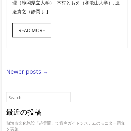
理（静岡県立大学）, 木村ともえ（和歌山大学）, 渡
第
邉貴之（静岡 […]
21
回
READ MORE
全
国
大
会
で
Newer posts →
の
発
表
は
最近の投稿
熱海市文化施設「起雲閣」で音声ガイドシステムのモニター調査
を実施