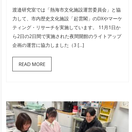
市
渡邉研究室では「熱海市文化施設運営委員会」と協
起
力して、市内歴史文化施設「起雲閣」のDXやマーケ
雲
ティング・リサーチを実施しています。 11月1日か
閣
ら2日の2日間で実施された夜間開館のライトアップ
の
企画の運営に協力しました（3 […]
夜
間
READ MORE
開
館
ラ
イ
ト
ア
ッ
プ