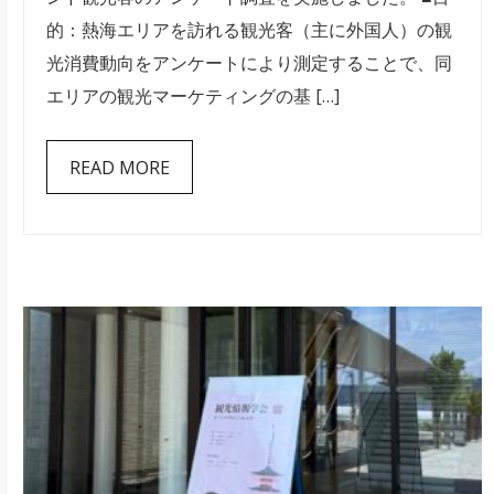
熱
的：熱海エリアを訪れる観光客（主に外国人）の観
海
光消費動向をアンケートにより測定することで、同
市
エリアの観光マーケティングの基 […]
イ
ン
READ MORE
バ
ウ
ン
ド
観
光
消
費
動
向