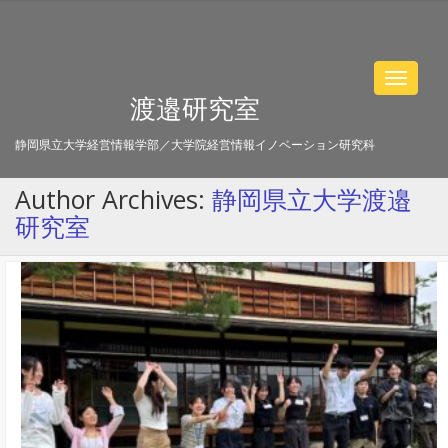
Toggle
渡邉研究室
navigat
静岡県立大学経営情報学部／大学院経営情報イノベーション研究科
Author Archives:
静岡県立大学渡邉
研究室