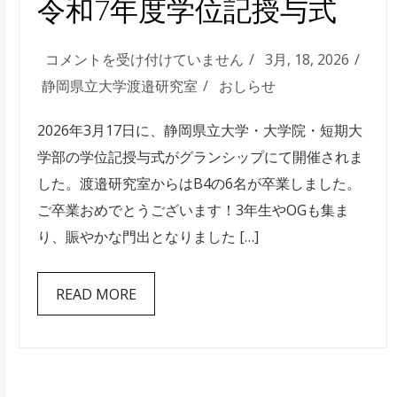
令和7年度学位記授与式
令
コメントを受け付けていません
3月, 18, 2026
和
静岡県立大学渡邉研究室
おしらせ
7
2026年3月17日に、静岡県立大学・大学院・短期大
年
学部の学位記授与式がグランシップにて開催されま
度
した。渡邉研究室からはB4の6名が卒業しました。
学
ご卒業おめでとうございます！3年生やOGも集ま
位
り、賑やかな門出となりました […]
記
授
READ MORE
与
式
は