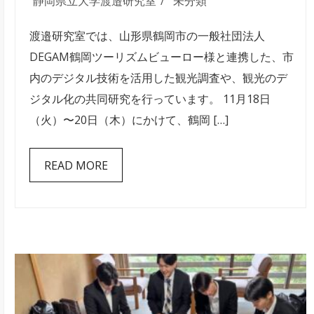
年
静岡県立大学渡邉研究室
未分類
11
渡邉研究室では、山形県鶴岡市の一般社団法人
月
DEGAM鶴岡ツーリズムビューロー様と連携した、市
山
内のデジタル技術を活用した観光調査や、観光のデ
形
ジタル化の共同研究を行っています。 11月18日
県
（火）〜20日（木）にかけて、鶴岡 […]
鶴
岡
READ MORE
市
訪
問
視
察
と
ミ