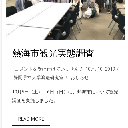
熱海市観光実態調査
熱
コメントを受け付けていません
10月, 10, 2019
海
静岡県立大学渡邉研究室
おしらせ
市
10月5日（土）・6日（日）に、熱海市において観光
観
調査を実施しました。
光
実
READ MORE
態