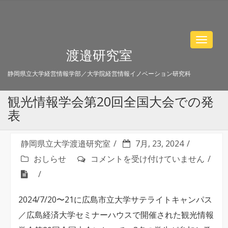
Toggle
渡邉研究室
navigat
静岡県立大学経営情報学部／大学院経営情報イノベーション研究科
観光情報学会第20回全国大会での発
表
静岡県立大学渡邉研究室
7月, 23, 2024
観
おしらせ
コメントを受け付けていません
光
情
2024/7/20〜21に広島市立大学サテライトキャンパス
報
／広島経済大学セミナーハウスで開催された観光情報
学