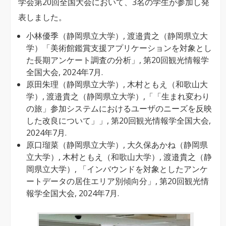
学会第20回全国大会において、3名の学生が参加し発
会
表しました。
第
小林優季（静岡県立大学）, 渡邉貴之（静岡県立大
20
学）「美術館鑑賞支援アプリケーションを対象とし
回
た長期アンケート調査の分析」, 第20回観光情報学
全
全国大会, 2024年7月.
国
原田朱理（静岡県立大学）, 木村ともえ（和歌山大
学）, 渡邉貴之（静岡県立大学）,「「生まれ変わり
大
の旅」参加システムにおけるユーザのニーズを反映
会
した改良について」」, 第20回観光情報学全国大会,
で
2024年7月.
の
原口瑠菜（静岡県立大学）, 大久保あかね（静岡県
立大学）, 木村ともえ（和歌山大学）, 渡邉貴之（静
発
岡県立大学）, 「インバウンドを対象としたアンケ
表
ートデータの居住エリア別傾向分」, 第20回観光情
は
報学全国大会, 2024年7月.