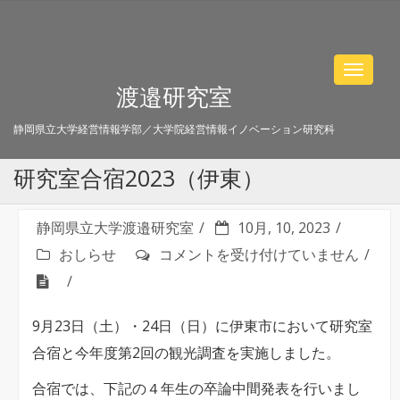
Toggle
渡邉研究室
navigat
静岡県立大学経営情報学部／大学院経営情報イノベーション研究科
研究室合宿2023（伊東）
静岡県立大学渡邉研究室
10月, 10, 2023
研
おしらせ
コメントを受け付けていません
究
室
9月23日（土）・24日（日）に伊東市において研究室
合
合宿と今年度第2回の観光調査を実施しました。
宿
2023（伊
合宿では、下記の４年生の卒論中間発表を行いまし