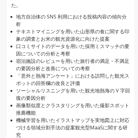
東）
た。
は
地方自治体の SNS 利用における投稿内容の傾向分
析
テキストマイニングを用いた山形県の食に関する印
象の調査とお米の観光資源化に向けた提案
口コミサイトのデータを用いた採用ミスマッチの要
因についての分析と考察
宿泊施設のレビューを用いた旅行者の満足・不満足
の要因分析と改善についての考察
「意外と熱海アンケート」における訪問した観光ス
ポットの回答欄の改良と評価
ソーシャルリスニングを用いた観光地熱海の V 字回
復の要因分析
画像類似度とクラスタリングを用いた撮影スポット
推薦機能
機械学習を用いたイラストマップを実地図上に対応
づける領域分割手法の提案観光型MaaSに関する研
究