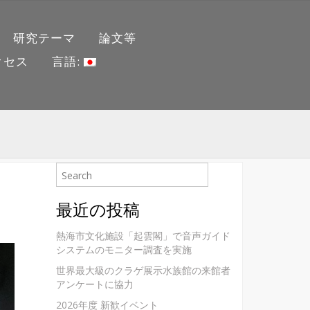
研究テーマ
論文等
クセス
言語:
最近の投稿
熱海市文化施設「起雲閣」で音声ガイド
システムのモニター調査を実施
世界最大級のクラゲ展示水族館の来館者
アンケートに協力
2026年度 新歓イベント