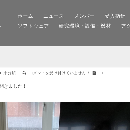
ホーム
ニュース
メンバー
受入指針
ソフトウェア
研究環境・設備・機材
ア
ノ
2023
未分類
コメントを受け付けていません
年
度
を開きました！
新
歓
）
イ
ベ
ン
ト
は