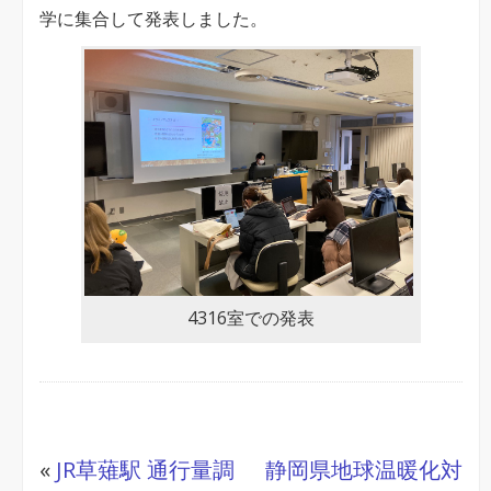
究
学に集合して発表しました。
発
表
会
は
4316室での発表
«
JR草薙駅 通行量調
静岡県地球温暖化対