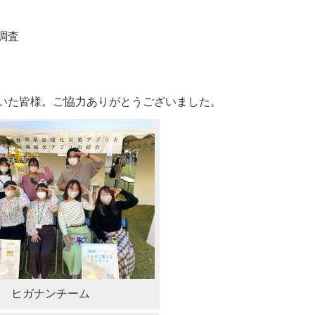
ル
と
調査
文
化
の
丘
ロ
いた皆様。ご協力ありがとうございました。
ダ
ン
マ
ル
シ
ェ
に
出
展
し
ま
し
た
ヒガナンチーム
は