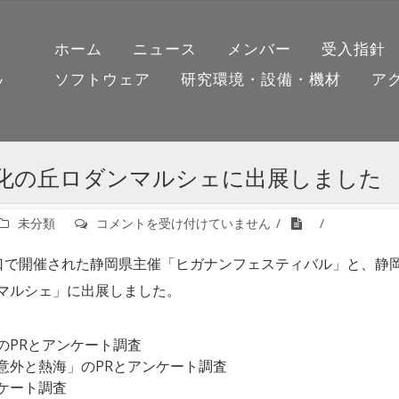
ホーム
ニュース
メンバー
受入指針
ソフトウェア
研究環境・設備・機材
ア
ノ
化の丘ロダンマルシェに出展しました
ヒ
未分類
コメントを受け付けていません
ガ
ナ
南口で開催された静岡県主催「ヒガナンフェスティバル」と、静
ン
マルシェ」に出展しました。
フ
ェ
ス
のPRとアンケート調査
テ
意外と熱海」のPRとアンケート調査
ィ
ケート調査
バ