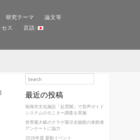
研究テーマ
論文等
クセス
言語:
岡
最近の投稿
熱海市文化施設「起雲閣」で音声ガイド
システムのモニター調査を実施
世界最大級のクラゲ展示水族館の来館者
アンケートに協力
2026年度 新歓イベント