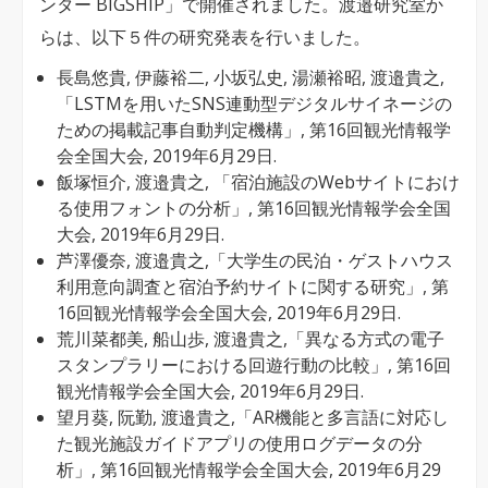
ンター BIGSHIP」で開催されました。渡邉研究室か
光
らは、以下５件の研究発表を行いました。
情
長島悠貴, 伊藤裕二, 小坂弘史, 湯瀬裕昭, 渡邉貴之,
報
「LSTMを用いたSNS連動型デジタルサイネージの
学
ための掲載記事自動判定機構」, 第16回観光情報学
会
会全国大会, 2019年6月29日.
全
飯塚恒介, 渡邉貴之, 「宿泊施設のWebサイトにおけ
る使用フォントの分析」, 第16回観光情報学会全国
国
大会, 2019年6月29日.
大
芦澤優奈, 渡邉貴之,「大学生の民泊・ゲストハウス
会
利用意向調査と宿泊予約サイトに関する研究」, 第
で
16回観光情報学会全国大会, 2019年6月29日.
荒川菜都美, 船山歩, 渡邉貴之,「異なる方式の電子
の
スタンプラリーにおける回遊行動の比較」, 第16回
発
観光情報学会全国大会, 2019年6月29日.
表
望月葵, 阮勤, 渡邉貴之,「AR機能と多言語に対応し
と
た観光施設ガイドアプリの使用ログデータの分
析」, 第16回観光情報学会全国大会, 2019年6月29
受