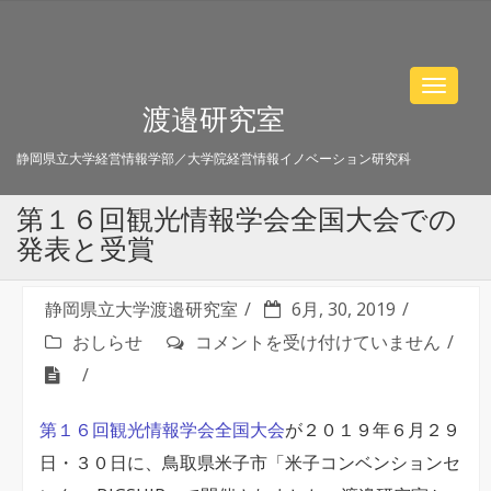
Toggle
渡邉研究室
navigat
静岡県立大学経営情報学部／大学院経営情報イノベーション研究科
第１６回観光情報学会全国大会での
発表と受賞
静岡県立大学渡邉研究室
6月, 30, 2019
第
おしらせ
コメントを受け付けていません
１
６
第１６回観光情報学会全国大会
が２０１９年６月２９
回
日・３０日に、鳥取県米子市「米子コンベンションセ
観