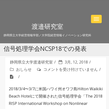
Toggle
渡邉研究室
navigat
静岡県立大学経営情報学部／大学院経営情報イノベーション研究科
信号処理学会NCSP18での発表
静岡県立大学渡邉研究室
3月, 12, 2018
信
おしらせ
コメントを受け付けていません
号
処
2018/3/4〜3/7に米国ハワイ州オワフ島Hilton Waikiki
理
Beach Hotelにて開催された信号処理学会「The 2018
学
RISP International Workshop on Nonlinear
会