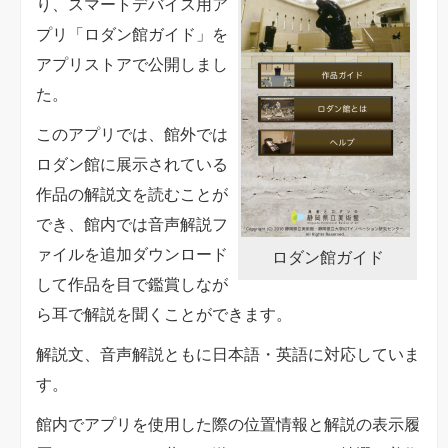
り、スマートデバイス用ア
イ
プリ「ロダン館ガイド」を
ド
アプリストアで公開しまし
を
た。
ア
プ
このアプリでは、館外では
リ
ロダン館に展示されている
ス
作品の解説文を読むことが
ト
でき、館内では音声解説フ
ア
ァイルを追加ダウンロード
ロダン館ガイド
で
して作品を目で鑑賞しなが
公
ら耳で解説を聞くことができます。
開
解説文、音声解説ともに日本語・英語に対応していま
し
す。
ま
館内でアプリを使用した際の位置情報と解説の表示履
し