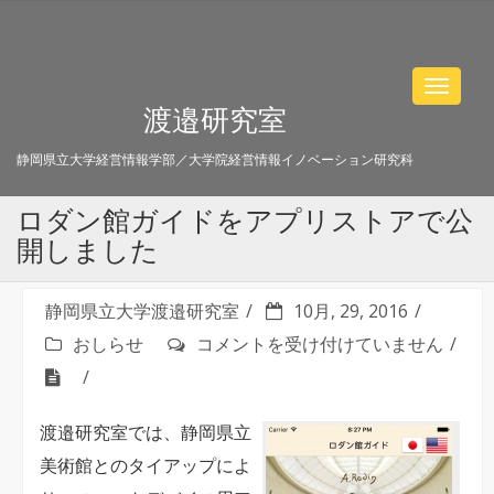
Toggle
渡邉研究室
navigat
静岡県立大学経営情報学部／大学院経営情報イノベーション研究科
ロダン館ガイドをアプリストアで公
開しました
静岡県立大学渡邉研究室
10月, 29, 2016
ロ
おしらせ
コメントを受け付けていません
ダ
ン
渡邉研究室では、静岡県立
館
美術館とのタイアップによ
ガ