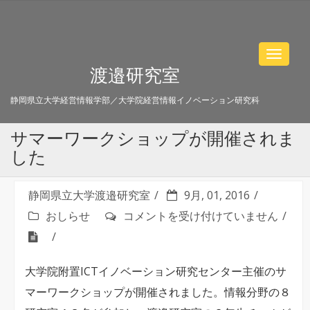
Toggle
渡邉研究室
navigat
静岡県立大学経営情報学部／大学院経営情報イノベーション研究科
サマーワークショップが開催されま
した
静岡県立大学渡邉研究室
9月, 01, 2016
サ
おしらせ
コメントを受け付けていません
マ
ー
大学院附置ICTイノベーション研究センター主催のサ
ワ
マーワークショップが開催されました。情報分野の８
ー