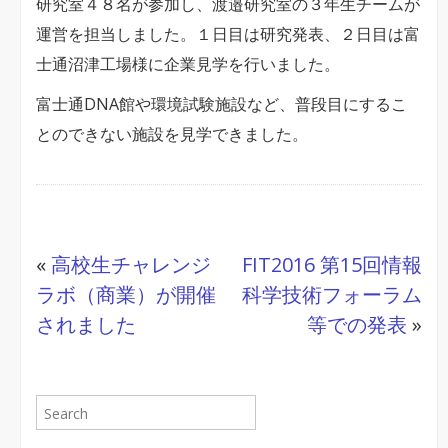
研究室４８名が参加し、渡邉研究室の３年生チームが
ク
運営を担当しました。１日目は研究発表、２日目は富
シ
士通沼津工場様に企業見学を行いました。
ョ
ッ
富士通DNA館や環境試験施設など、普段目にするこ
プ
とのできない施設を見学できました。
が
開
催
さ
«
高校生チャレンジ
FIT2016 第15回情報
れ
ラボ（商業）が開催
科学技術フォーラム
ま
されました
等での発表
»
し
た
は