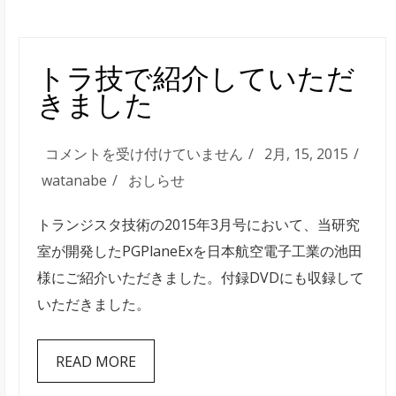
電
子
掲
トラ技で紹介していただ
示
きました
板
に
ト
コメントを受け付けていません
2月, 15, 2015
つ
ラ
watanabe
おしらせ
い
技
て
トランジスタ技術の2015年3月号において、当研究
で
（お
室が開発したPGPlaneExを日本航空電子工業の池田
紹
願
様にご紹介いただきました。付録DVDにも収録して
介
い）
いただきました。
し
は
て
READ MORE
い
た