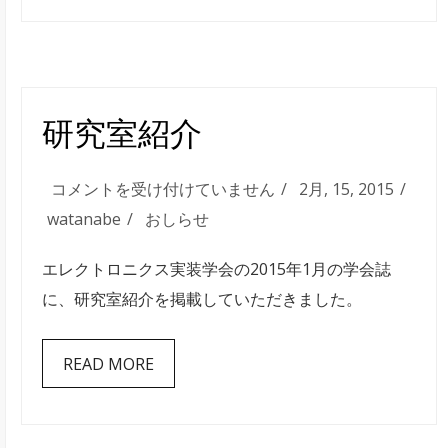
だ
き
ま
し
研究室紹介
た
は
研
コメントを受け付けていません
2月, 15, 2015
究
watanabe
おしらせ
室
エレクトロニクス実装学会の2015年1月の学会誌
紹
に、研究室紹介を掲載していただきました。
介
は
READ MORE