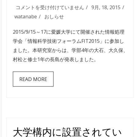
情
コメントを受け付けていません
9月, 18, 2015
報
watanabe
おしらせ
処
2015/9/15～17に愛媛大学にて開催された情報処理
理
学会「情報科学技術フォーラムFIT2015」に参加し
学
ました。本研究室からは、学部4年の大石、大久保、
会
村松と修士1年の長島が発表しました。
FIT2015
に
READ MORE
お
い
て
4
名
の
大学構内に設置されてい
学