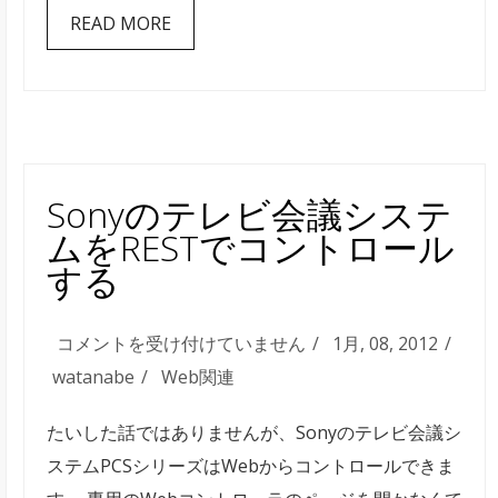
READ MORE
回
全
国
大
会
は
Sonyのテレビ会議システ
ムをRESTでコントロール
する
Sony
コメントを受け付けていません
1月, 08, 2012
の
watanabe
Web関連
テ
たいした話ではありませんが、Sonyのテレビ会議シ
レ
ステムPCSシリーズはWebからコントロールできま
ビ