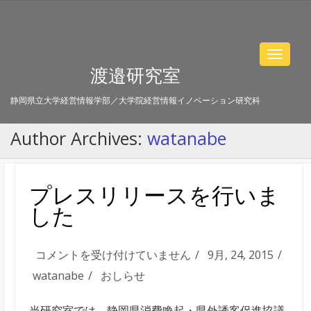
Toggle
渡邉研究室
navigat
静岡県立大学経営情報学部／大学院経営情報イノベーション研究科
Author Archives:
watanabe
プレスリリースを行いま
した
プ
コメントを受け付けていません
9月, 24, 2015
レ
watanabe
おしらせ
ス
当研究室では、静岡県消費喚起・県外誘客促進協議