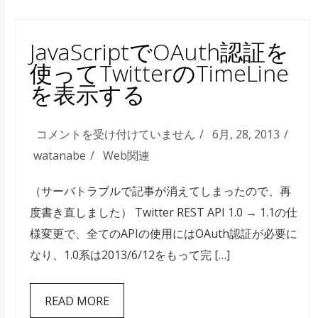
JavaScriptでOAuth認証を
使ってTwitterのTimeLine
を表示する
JavaScript
コメントを受け付けていません
6月, 28, 2013
で
watanabe
Web関連
OAuth
（サーバトラブルで記事が消えてしまったので、再
認
度書き直しました） Twitter REST API 1.0 → 1.1の仕
証
様変更で、全てのAPIの使用にはOAuth認証が必要に
を
なり、1.0系は2013/6/12をもって完 […]
使
っ
READ MORE
て