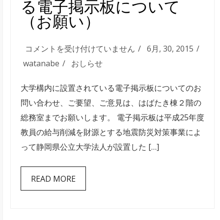
る電子掲示板について
生
（お願い）
が
発
大
コメントを受け付けていません
6月, 30, 2015
表
学
watanabe
おしらせ
し
構
ま
大学構内に設置されている電子掲示板についてのお
内
し
問い合わせ、ご要望、ご意見は、はばたき棟２階の
に
た
総務室までお願いします。 電子掲示板は平成25年度
設
は
教員の給与削減を財源とする地震防災対策事業によ
置
って静岡県公立大学法人が設置した […]
さ
れ
READ MORE
て
い
る