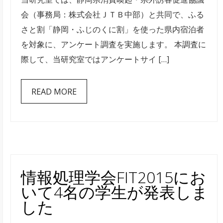
リ
会（事務局：株式会社ＪＴＢ中部）と共同で、ふる
リ
さと割「静岡・ふじのくに割」を使った県内宿泊者
ー
を対象に、アンケート調査を実施します。 本調査に
ス
際して、当研究室ではアンケートサイ […]
を
行
READ MORE
い
ま
し
た
は
情報処理学会FIT2015にお
いて4名の学生が発表しま
した