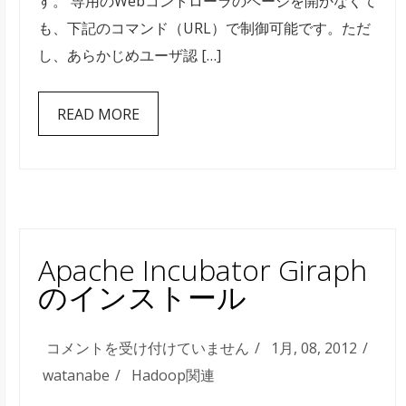
す。 専用のWebコントローラのページを開かなくて
会
も、下記のコマンド（URL）で制御可能です。ただ
議
し、あらかじめユーザ認 […]
シ
ス
READ MORE
テ
ム
を
REST
で
コ
Apache Incubator Giraph
ン
のインストール
ト
ロ
Apache
コメントを受け付けていません
1月, 08, 2012
ー
Incubator
watanabe
Hadoop関連
ル
Giraph