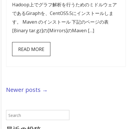
す
Hadoop上でグラフ解析を行うためのミドルウェア
の
る
であるGiraphを、CentOS5.5にインストールしま
イ
は
す。 Maven のインストール 下記のページの表
ン
[Binary tar.gz]の[Mirrors]のMaven […]
ス
ト
READ MORE
ー
ル
は
Newer posts →