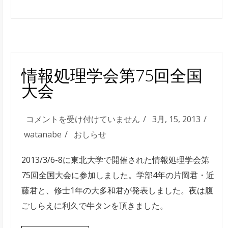
Twitter
の
TimeLine
を
表
情報処理学会第75回全国
示
大会
す
る
情
コメントを受け付けていません
3月, 15, 2013
は
報
watanabe
おしらせ
処
2013/3/6-8に東北大学で開催された情報処理学会第
理
75回全国大会に参加しました。学部4年の片岡君・近
学
藤君と、修士1年の大多和君が発表しました。夜は腹
会
ごしらえに利久で牛タンを頂きました。
第
75