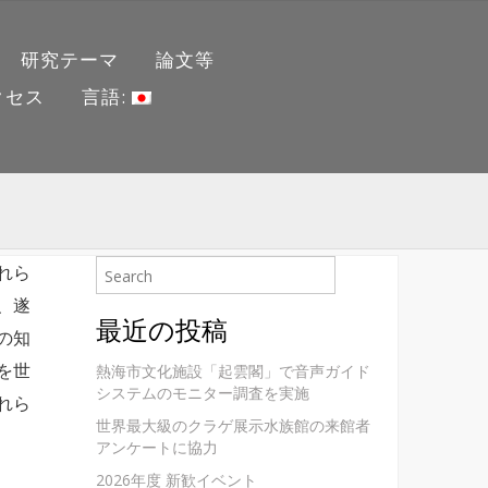
研究テーマ
論文等
クセス
言語:
れら
、遂
最近の投稿
の知
を世
熱海市文化施設「起雲閣」で音声ガイド
システムのモニター調査を実施
れら
世界最大級のクラゲ展示水族館の来館者
アンケートに協力
2026年度 新歓イベント