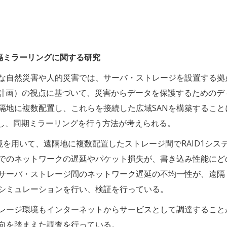
遠隔ミラーリングに関する研究
な自然災害や人的災害では、サーバ・ストレージを設置する拠
続計画）の視点に基づいて、災害からデータを保護するためのデ
隔地に複数配置し、これらを接続した広域SANを構築すること
成し、同期ミラーリングを行う方法が考えられる。
N環境を用いて、遠隔地に複数配置したストレージ間でRAID1シス
でのネットワークの遅延やパケット損失が、書き込み性能にど
サーバ・ストレージ間のネットワーク遅延の不均一性が、遠隔
シミュレーションを行い、検証を行っている。
レージ環境もインターネットからサービスとして調達すること
向を踏まえた調査を行っている。