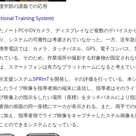
護学部の講義での応用
ional Training System)
たノートPCやDVカメラ、ディスプレイなど複数のデバイスか
り、システムの可搬性は考慮されていなかった。一方、近年急
携帯電話では、カメラ、タッチパネル、GPS、電子コンパス、
れている。そのため、作業場所や撮影する対象物が固定されな
は、スマートフォンは有力なプラットホームになると考えてい
示支援システム
SPRInT
を開発し、その評価を行っている。本
したライブ映像を指導者側の端末に送信し、指導者はそのライ
ブ映像上の指示をしたい場所（座標）をタッチパネルにより指
者側の画面の同一座標にマーカが表示される。また、両手での
に加え、指導者側でライブ映像をキャプチャしたスチル画像を
ことのできるシステムとなっている。